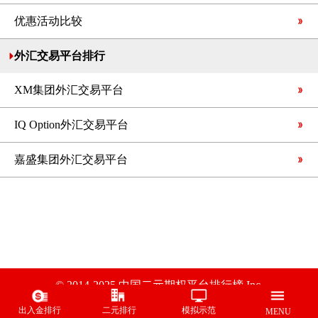
优惠活动比较
外汇交易平台排行
XM集团外汇交易平台
IQ Option外汇交易平台
嘉盛集团外汇交易平台
© 2014-2025 中国二元期权平台排行榜 Inc.
出入金排行
二元排行
模拟示范
MENU