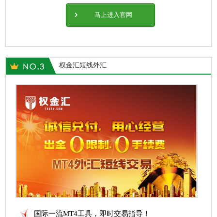
马上进入官网
权金汇短线外汇
国际一流MT4工具，即时交易指导！