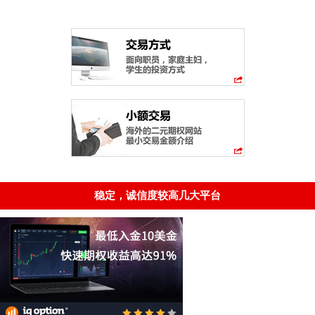
稳定，诚信度较高几大平台