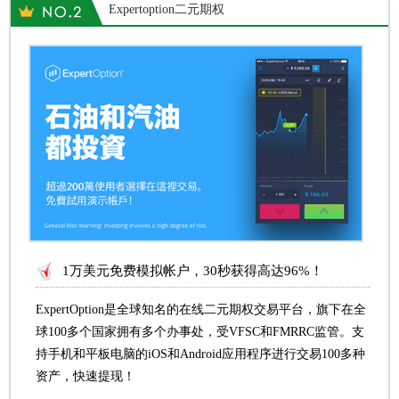
Expertoption二元期权
1万美元免费模拟帐户，30秒获得高达96%！
ExpertOption是全球知名的在线二元期权交易平台，旗下在全
球100多个国家拥有多个办事处，受VFSC和FMRRC监管。支
持手机和平板电脑的iOS和Android应用程序进行交易100多种
资产，快速提现！