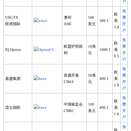
户
免
欧
USG FX
澳州
100
费
500:1
美
联准国际
ASIC
美元
开
1.8
户
免
欧
欧盟护照权
10美
费
IQ Option
1000:1
美
利
元
开
0.5
户
免
欧
英属开曼
50美
费
嘉盛集团
400:1
美
CIMA
元
开
1.8
户
免
欧
中国银监会
100
费
昆仑国际
400:1
美
CBRC
美元
开
1.8
户
免
欧