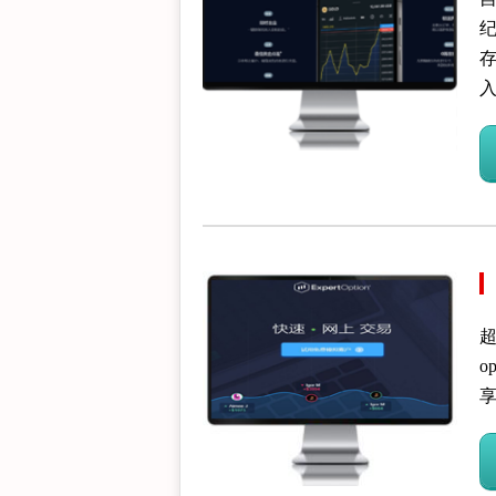
纪
存
入
超
o