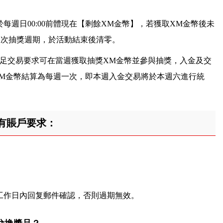
每週日00:00前體現在【剩餘XM金幣】，若獲取XM金幣後未
一次抽獎週期，於活動結束後清零。
客戶如滿足交易要求可在當週獲取抽獎XM金幣並參與抽獎，入金及交
XM金幣結算為每週一次，即本週入金交易將於本週六進行統
有賬戶要求：
工作日內回复郵件確認，否則過期無效。