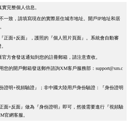
真實完整個人信息。
不一致，請填寫現在的實際居住城市地址。開戶IP地址和居
。
『正面+反面』，護照的『個人照片頁面』。系統會自動審
證。
匯官方會發送通知到您的註冊郵箱，請注意查收。
的開戶郵箱發送郵件諮詢XM客戶服務部：support@xm.c
份證明+視頻驗證』；非中國大陸用戶身份驗證：『身份證明
正面+反面』做為『身份證明』即可，然後需要進行『視頻驗
XM官網客服。