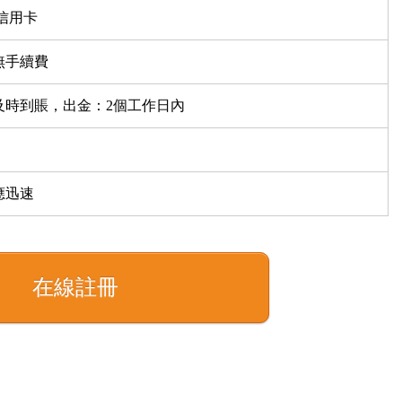
信用卡
無手續費
及時到賬，出金：2個工作日內
應迅速
在線註冊