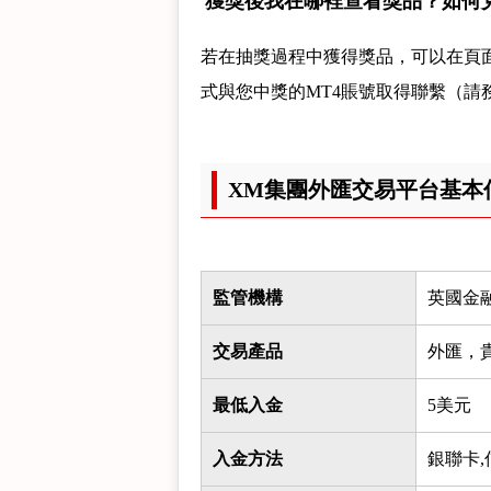
獲獎後我在哪裡查看獎品？如何
若在抽獎過程中獲得獎品，可以在頁
式與您中獎的MT4賬號取得聯繫（請務
XM集團外匯交易平台基本
監管機構
英國金
交易產品
外匯，
最低入金
5美元
入金方法
銀聯卡,