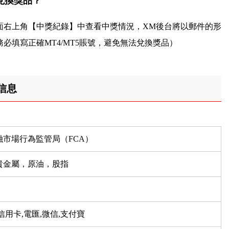
兌換獎品？
面右上角【中獎紀錄】中查看中獎情況，XM後台將以郵件的形
必填寫正確MT4/MT5賬號，避免無法兌換獎品）
信息
融市場行為監管局（FCA）
貴金屬，原油，股指
信用卡,電匯,微信,支付寶