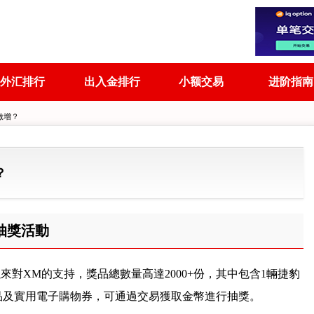
外汇排行
出入金排行
小额交易
进阶指南
激增？
？
抽獎活動
來對XM的支持，獎品總數量高達2000+份，其中包含1輛捷豹
子產品及實用電子購物券，可通過交易獲取金幣進行抽獎。