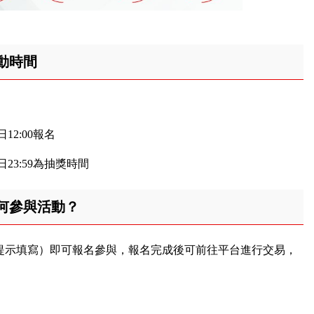
動時間
日12:00報名
2日23:59為抽獎時間
何參與活動？
提示填寫）即可報名參與，報名完成後可前往平台進行交易，
。