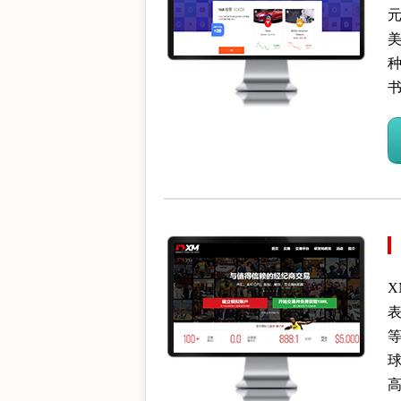
元
表
球
高