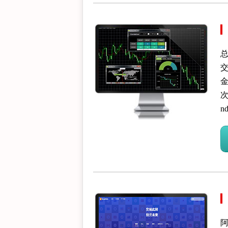
总
金
次
n
阿