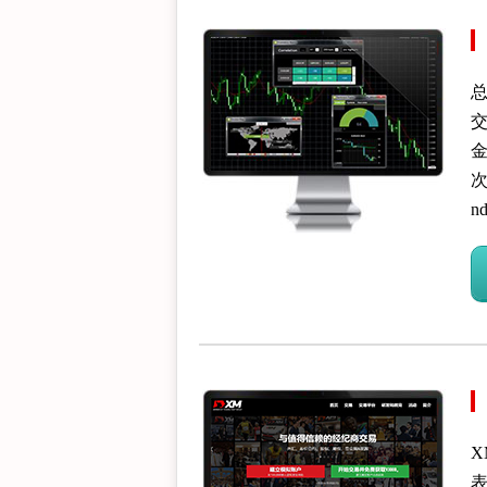
总
金
次
n
表