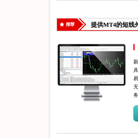
提供MT4的短线
新
具