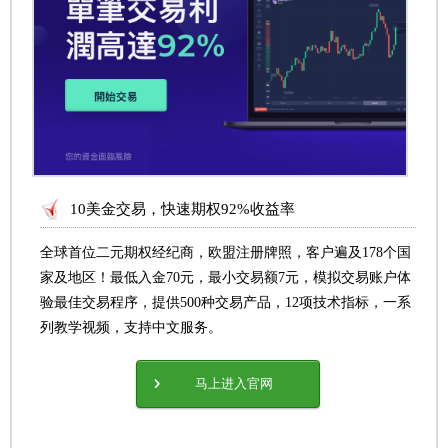
10美金交易，快速期权92%收益率
全球首位二元期权经纪商，欧盟注册牌照，客户遍及178个国
家及地区！最低入金70元，最小交易额7元，模拟交易账户体
验最佳交易程序，提供500种交易产品，12项技术指标，一系
列教学视频，支持中文服务。
马上进入官网