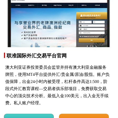
联准国际外汇交易平台官网
澳大利亚证券投资委员会监管并持有澳大利亚金融服务
牌照，使用MT4平台提供外汇/贵金属/原油/股指。账户负
值保障，出金24小时内被受理，杠杆条件高达1:500，阶
段式外汇教育课程—交易者俱乐部项目，免费获取交易
中心的顶尖技术分析。最低入金100美元，出入金无手续
费。私人账户经理。