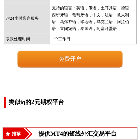
支持的语言：英语，俄语，土耳其语，德语，
西班牙语，葡萄牙语，中文，法语，意大利
7×24小时客户服务
语，乌尔都语，印地语，乌克兰语，阿拉伯
语，立陶宛语，泰国语，阿塞拜疆语
取款处理时间
1个工作日
免费开户
类似iq的2元期权平台
提供MT4的短线外汇交易平台