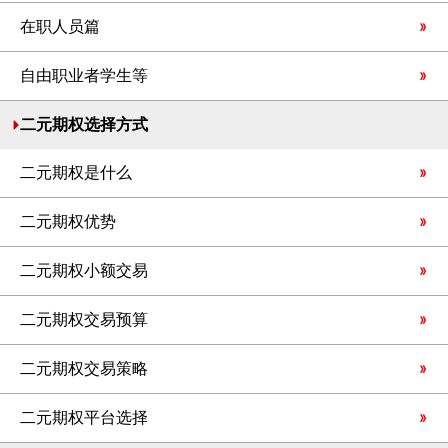
在职人员篇
自由职业者学生等
二元期权选择方式
二元期权是什么
二元期权优势
二元期权小额交易
二元期权交易预算
二元期权交易策略
二元期权平台选择