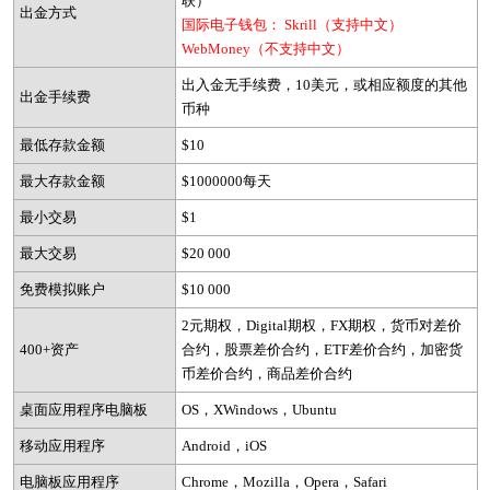
联）
出金方式
国际电子钱包： Skrill（支持中文）
WebMoney（不支持中文）
出入金无手续费，10美元，或相应额度的其他
出金手续费
币种
最低存款金额
$10
最大存款金额
$1000000每天
最小交易
$1
最大交易
$20 000
免费模拟账户
$10 000
2元期权，Digital期权，FX期权，货币对差价
400+资产
合约，股票差价合约，ETF差价合约，加密货
币差价合约，商品差价合约
桌面应用程序电脑板
OS，XWindows，Ubuntu
移动应用程序
Android，iOS
电脑板应用程序
Chrome，Mozilla，Opera，Safari