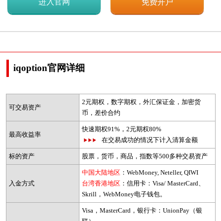
进入官网
免费开户
iqoption官网详细
2元期权，数字期权，外汇保证金，加密货
可交易资产
币，差价合约
快速期权91%，2元期权80%
最高收益率
在交易成功的情况下计入清算金额
标的资产
股票，货币，商品，指数等500多种交易资产
中国大陆地区
：WebMoney, Neteller, QIWI
入金方式
台湾香港地区
：信用卡：Visa/ MasterCard、
Skrill，WebMoney电子钱包。
Visa，MasterCard，银行卡：UnionPay（银